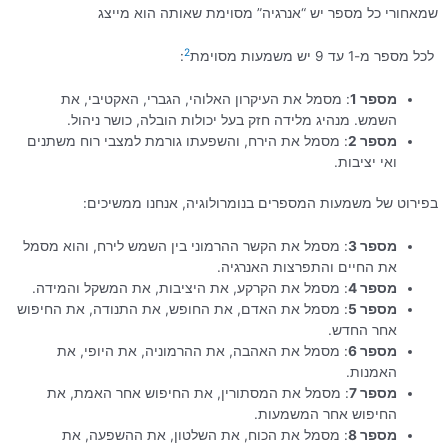
שמאחורי כל מספר יש “אנרגיה” מסוימת שאותה הוא מייצג
2
לכל מספר מ-1 עד 9 יש משמעות מסוימת
:
מספר 1
: מסמל את העיקרון האלוהי, הגברי, האקטיבי, את
השמש. מנהיג מלידה חזק בעל יכולות הובלה, כושר ניהול.
מספר 2
: מסמל את הירח, והשפעתו גורמת למצבי רוח משתנים
ואי יציבות.
בפירוט של משמעות המספרים בנומרולוגיה, אנחנו ממשיכים:
מספר 3
: מסמל את הקשר ההרמוני בין השמש לירח, והוא מסמל
את החיים והתפרצות האנרגיה.
מספר 4
: מסמל את הקרקע, את היציבות, את המשקל והמידה.
מספר 5
: מסמל את האדם, את החופש, את התנודה, את החיפוש
אחר החדש.
מספר 6
: מסמל את האהבה, את ההרמוניה, את היופי, את
האמנות.
מספר 7
: מסמל את המסתורין, את החיפוש אחר האמת, את
החיפוש אחר המשמעות.
מספר 8
: מסמל את הכוח, את השלטון, את ההשפעה, את