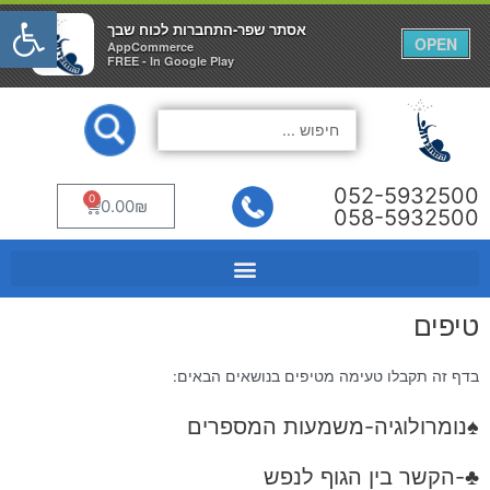
פתח
אסתר שפר-התחברות לכוח שבך
אסתר שפר-התחברות לכוח שבך
×
×
OPEN
OPEN
AppCommerce
AppCommerce
FREE - In Google Play
FREE - In Google Play
ילוג
Search
תוכן
...
052-5932500
0
עגלת
0.00
₪
058-5932500
קניות
טיפים
בדף זה תקבלו טעימה מטיפים בנושאים הבאים:
♠נומרולוגיה-משמעות המספרים
♣-הקשר בין הגוף לנפש