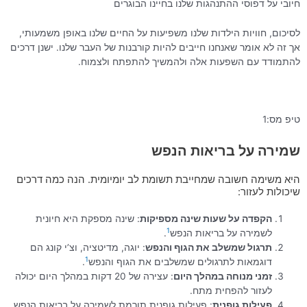
חיובי על דפוסי ההתנהגות שלנו בחיינו הבוגרים
לסיכום, חוויות הילדות שלנו משפיעות על החיים שלנו באופן משמעותי,
אך זה לא אומר שאנחנו חייבים להיות קורבנות של העבר שלנו. ישנן דרכים
להתמודד עם השפעות אלה ולהמשיך להתפתח ולצמוח.
טיפ מס:1
שמירה על בריאות הנפש
היא משימה חשובה שמחייבת תשומת לב יומיומית. הנה כמה דרכים
שיכולות לעזור:
הקפדה על שעות שינה מספיקות
: שינה מספקת היא חיונית
1
לשמירה על בריאות הנפש
.
תרגול שמשלב את הגוף והנפש
: יוגה, מדיטציה, וצ’י קונג הם
1
דוגמאות לתרגולים שמשלבים את הגוף והנפש
.
זמני מנוחה במהלך היום
: עצירה של 20 דקות במהלך היום יכולה
לעזור להפחית מתח.
פעילות גופנית
: פעילות גופנית תורמת לשמירה על בריאות הנפש.