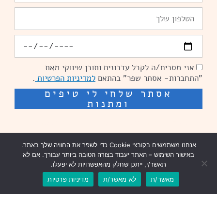
טלפון
יומולדת
אני מסכים/ה לקבל עדכונים ותוכן שיווקי מאת
הסכמה
"התחברות- אסתר שפר" בהתאם
למדיניות הפרטיות
.
אסתר שלחי לי טיפים
ומתנות
שיפור מהירות אתרים: מאיה קידום ובניית אתרים
אנחנו משתמשים בקובצי Cookie כדי לשפר את החוויה שלך באתר.
בניית אתרים נזר מדיה
באישור השימוש – האתר יעבוד בצורה הטובה ביותר עבורך. אם לא
תאשר/י, ייתכן שחלק מהאפשרויות לא יפעלו.
שיפור מהירות אתרים נזר מדיה
מאשר/ת
לא מאשר/ת
מדיניות פרטיות
עיצוב וכתיבה שיווקית: פנדה תקשורת