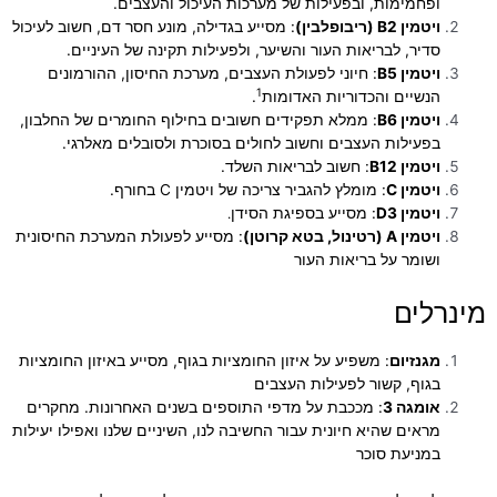
ופחמימות, ובפעילות של מערכות העיכול והעצבים
.
ויטמין B2 (ריבופלבין)
: מסייע בגדילה, מונע חסר דם, חשוב לעיכול
סדיר, לבריאות העור והשיער, ולפעילות תקינה של העיניים.
ויטמין B5
: חיוני לפעולת העצבים, מערכת החיסון, ההורמונים
1
הנשיים והכדוריות האדומות
.
ויטמין B6
: ממלא תפקידים חשובים בחילוף החומרים של החלבון,
בפעילות העצבים וחשוב לחולים בסוכרת ולסובלים מאלרגי.
ויטמין B12
: חשוב לבריאות השלד
.
ויטמין C
: מומלץ להגביר צריכה של ויטמין C בחורף
.
ויטמין D3
: מסייע בספיגת הסידן
.
ויטמין A (רטינול, בטא קרוטן)
: מסייע לפעולת המערכת החיסונית
ושומר על בריאות העור
מינרלים
מגנזיום
: משפיע על איזון החומציות בגוף, מסייע באיזון החומציות
בגוף, קשור לפעילות העצבים
אומגה 3
: מככבת על מדפי התוספים בשנים האחרונות.
מחקרים
מראים שהיא חיונית עבור החשיבה לנו, השיניים שלנו ואפילו יעילות
במניעת סוכר