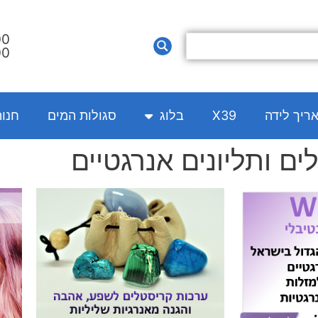
00
00
אריך לידה
X39
בלוג
סגולות המים
חנו
ים ותליונים אנרגטיים