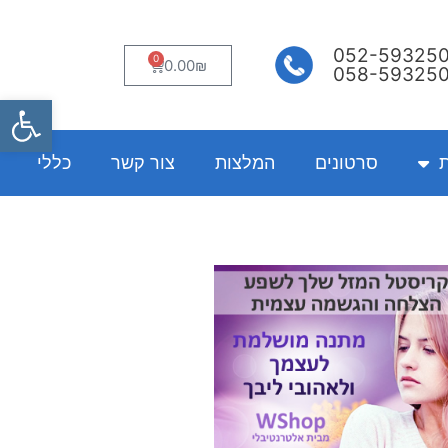
052-59325
0
עגלת
0.00
₪
058-59325
קניות
פתח
ת
סרטונים
המלצות
צור קשר
כללי