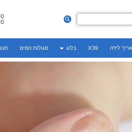
00
00
אריך לידה
X39
בלוג
סגולות המים
חנו