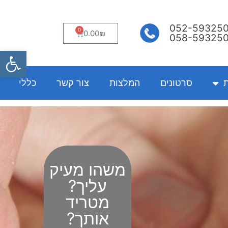
052-59325
0
עגלת
0.00
₪
058-59325
קניות
פתח
ת
סרטונים
המלצות
צור קשר
כללי
משהו מעיק
עליך?
מטריד
אותך?