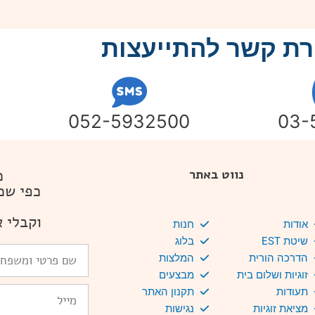
רת קשר להתייעצות
052-5932500
03-
מ
נווט באתר
כפי שמ
וקבלי א
אודות
חנות
שיטת EST
בלוג
שם
הדרכה הורית
המלצות
פרטי
זוגיות ושלום בית
מבצעים
ומשפחה
Email
תעודות
תקנון האתר
מציאת זוגיות
נגישות